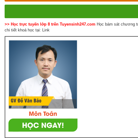
>> Học trực tuyến lớp 8 trên Tuyensinh247.com
Học bám sát chương tr
chi tiết khoá học tại: Link