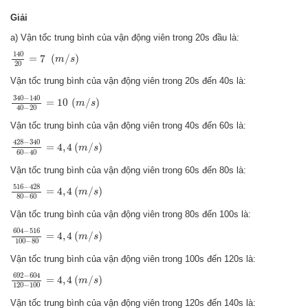
Giải
a) Vận tốc trung bình của vận động viên trong 20s đầu là:
140
20
=
7
(
m
/
s
)
140
=
7
(
/
)
m
s
20
Vận tốc trung bình của vận động viên trong 20s đến 40s là:
340
−
140
40
−
20
=
10
(
m
/
s
)
340
−
140
=
10
(
/
)
m
s
40
−
20
Vận tốc trung bình của vận động viên trong 40s đến 60s là:
428
−
340
60
−
40
=
4
,
4
(
m
/
s
)
428
−
340
=
4
,
4
(
/
)
m
s
60
−
40
Vận tốc trung bình của vận động viên trong 60s đến 80s là:
516
−
428
80
−
60
=
4
,
4
(
m
/
s
)
516
−
428
=
4
,
4
(
/
)
m
s
80
−
60
Vận tốc trung bình của vận động viên trong 80s đến 100s là:
604
−
516
100
−
80
=
4
,
4
(
m
/
s
)
604
−
516
=
4
,
4
(
/
)
m
s
100
−
80
Vận tốc trung bình của vận động viên trong 100s đến 120s là:
692
−
604
120
−
100
=
4
,
4
(
m
/
s
)
692
−
604
=
4
,
4
(
/
)
m
s
120
−
100
Vận tốc trung bình của vận động viên trong 120s đến 140s là: