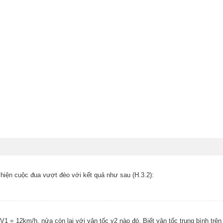
 hiện cuộc đua vượt đèo với kết quả như sau (H.3.2):
1 = 12km/h, nửa còn lại với vận tốc v2 nào đó. Biết vận tốc trung bình trê