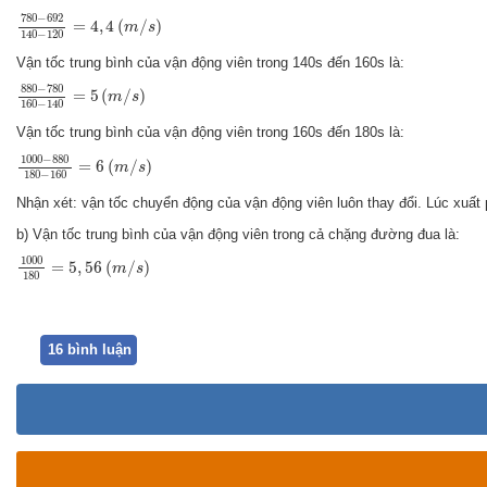
780
−
692
140
−
120
=
4
,
4
(
m
/
s
)
780
−
692
=
4
,
4
(
/
)
m
s
140
−
120
Vận tốc trung bình của vận động viên trong 140s đến 160s là:
880
−
780
160
−
140
=
5
(
m
/
s
)
880
−
780
=
5
(
/
)
m
s
160
−
140
Vận tốc trung bình của vận động viên trong 160s đến 180s là:
1000
−
880
180
−
160
=
6
(
m
/
s
)
1000
−
880
=
6
(
/
)
m
s
180
−
160
Nhận xét: vận tốc chuyển động của vận động viên luôn thay đổi. Lúc xuất 
b)
Vận tốc trung bình của vận động viên trong cả chặng đường đua là:
1000
180
=
5
,
56
(
m
/
s
)
1000
=
5
,
56
(
/
)
m
s
180
16 bình luận