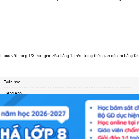
 của vật trong 1/3 thời gian đầu bằng 12m/s; trong thời gian còn lại bằng 9m
Toán học
Tiếng Anh
Hóa học
Lịch sử
Giáo dục công dân
Đạo đức