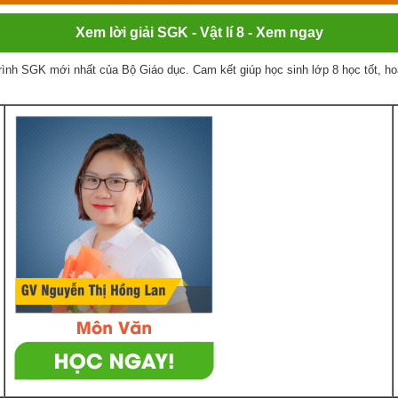
Xem lời giải SGK - Vật lí 8 - Xem ngay
ình SGK mới nhất của Bộ Giáo dục. Cam kết giúp học sinh lớp 8 học tốt, ho