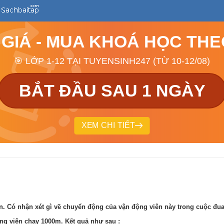
 GIÁ - MUA KHOÁ HỌC TH
🎯 LỚP 1-12 TẠI TUYENSINH247 (TỪ 10-12/08)
BẮT ĐẦU SAU 1 NGÀY
XEM CHI TIẾT
an. Có nhận xét gì về chuyển động của vận động viên này trong cuộc đu
ng viên chạy 1000m. Kết quả như sau :