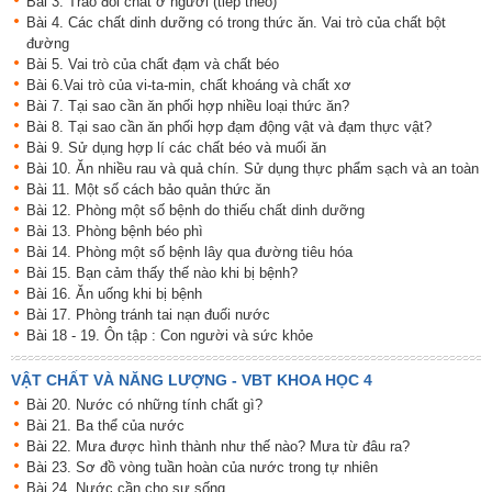
Bài 3. Trao đổi chất ở người (tiếp theo)
Bài 4. Các chất dinh dưỡng có trong thức ăn. Vai trò của chất bột
đường
Bài 5. Vai trò của chất đạm và chất béo
Bài 6.Vai trò của vi-ta-min, chất khoáng và chất xơ
Bài 7. Tại sao cần ăn phối hợp nhiều loại thức ăn?
Bài 8. Tại sao cần ăn phối hợp đạm động vật và đạm thực vật?
Bài 9. Sử dụng hợp lí các chất béo và muối ăn
Bài 10. Ăn nhiều rau và quả chín. Sử dụng thực phẩm sạch và an toàn
Bài 11. Một số cách bảo quản thức ăn
Bài 12. Phòng một số bệnh do thiếu chất dinh dưỡng
Bài 13. Phòng bệnh béo phì
Bài 14. Phòng một số bệnh lây qua đường tiêu hóa
Bài 15. Bạn cảm thấy thế nào khi bị bệnh?
Bài 16. Ăn uống khi bị bệnh
Bài 17. Phòng tránh tai nạn đuối nước
Bài 18 - 19. Ôn tập : Con người và sức khỏe
VẬT CHẤT VÀ NĂNG LƯỢNG - VBT KHOA HỌC 4
Bài 20. Nước có những tính chất gì?
Bài 21. Ba thể của nước
Bài 22. Mưa được hình thành như thế nào? Mưa từ đâu ra?
Bài 23. Sơ đồ vòng tuần hoàn của nước trong tự nhiên
Bài 24. Nước cần cho sự sống