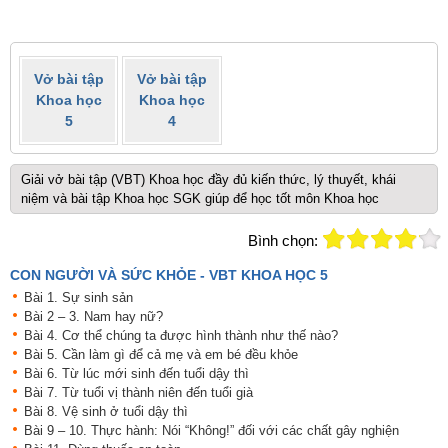
Vở bài tập
Vở bài tập
Khoa học
Khoa học
5
4
Giải vở bài tập (VBT) Khoa học đầy đủ kiến thức, lý thuyết, khái
niệm và bài tập Khoa học SGK giúp để học tốt môn Khoa học
Bình chọn:
CON NGƯỜI VÀ SỨC KHỎE - VBT KHOA HỌC 5
Bài 1. Sự sinh sản
Bài 2 – 3. Nam hay nữ?
Bài 4. Cơ thể chúng ta được hình thành như thế nào?
Bài 5. Cần làm gì để cả mẹ và em bé đều khỏe
Bài 6. Từ lúc mới sinh đến tuổi dậy thì
Bài 7. Từ tuổi vị thành niên đến tuổi già
Bài 8. Vệ sinh ở tuổi dậy thì
Bài 9 – 10. Thực hành: Nói “Không!” đối với các chất gây nghiện