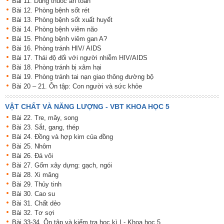
Bài 11. Dùng thuốc an toàn
Bài 12. Phòng bệnh sốt rét
Bài 13. Phòng bệnh sốt xuất huyết
Bài 14. Phòng bệnh viêm não
Bài 15. Phòng bệnh viêm gan A?
Bài 16. Phòng tránh HIV/ AIDS
Bài 17. Thái độ đối với người nhiễm HIV/AIDS
Bài 18. Phòng tránh bị xâm hại
Bài 19. Phòng tránh tai nạn giao thông đường bộ
Bài 20 – 21. Ôn tập: Con người và sức khỏe
VẬT CHẤT VÀ NĂNG LƯỢNG - VBT KHOA HỌC 5
Bài 22. Tre, mây, song
Bài 23. Sắt, gang, thép
Bài 24. Đồng và hợp kim của đồng
Bài 25. Nhôm
Bài 26. Đá vôi
Bài 27. Gốm xây dựng: gạch, ngói
Bài 28. Xi măng
Bài 29. Thủy tinh
Bài 30. Cao su
Bài 31. Chất dẻo
Bài 32. Tơ sợi
Bài 33-34. Ôn tập và kiểm tra học kì I - Khoa học 5