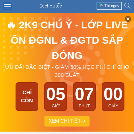
Tải ngay
🔥 2K9 CHÚ Ý - LỚP LIVE
ÔN ĐGNL & ĐGTD SẮP
ĐÓNG
ƯU ĐÃI ĐẶC BIỆT - GIẢM 50% HỌC PHÍ CHỈ CHO
300 SUẤT
05
07
00
CHỈ
CÒN
GIỜ
PHÚT
GIÂY
XEM CHI TIẾT