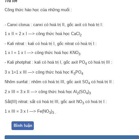
Trả lời
Công thức háo học của những muối :
- Canxi clorua : canxi có hoá trị II, gốc axit có hoá trị I:
1 x II = 2 x I —> công thức hoá học CaCl
2
- Kali nitrat : kali có hoá trị I, gốc nitrat có hoá trị I :
1 x I = 1 x I —> công thức hoá học KNO
3
- Kali photphat : kali có hoá trị I, gốc axit PO
có hoá trị III :
4
3 x 1=1 x III —> công thức hoá học K
PO
3
4
Nhôm sunfat : nhôm có hoá trị III, gốc axit SO
có hoá trị II :
4
2 x III = 3 x II —> công thức hoá học Al
(SO
)
2
4
3
Sắt(III) nitrat: sắt có hoá trị III, gốc axit NO
có hoá trị I :
3
1 x III = 3 x I —> Fe(NO
)
3
3 .
Bình luận