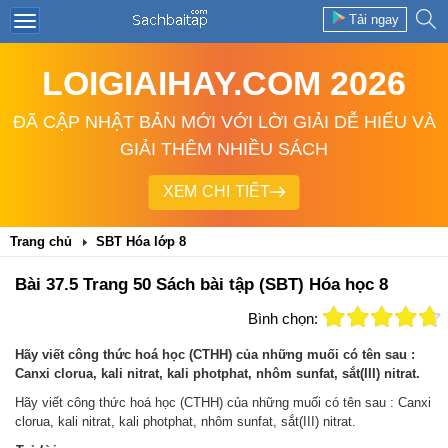
Tải ngay
LOIGIAIHAY.COM 2026
ĐÃ CẬP NHẬT BẢN MỚI VỚI LỜI GIẢI DỄ HIỂU VÀ
GIẢI THÊM NHIỀU SÁCH
XEM CHI TIẾT
Trang chủ
SBT Hóa lớp 8
Bài 37.5 Trang 50 Sách bài tập (SBT) Hóa học 8
Bình chọn:
Hãy viết công thức hoá học (CTHH) của những muối có tên sau :
Canxi clorua, kali nitrat, kali photphat, nhôm sunfat, sắt(III) nitrat.
Hãy viết công thức hoá học (CTHH) của những muối có tên sau : Canxi
clorua, kali nitrat, kali photphat, nhôm sunfat, sắt(III) nitrat.