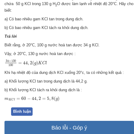
chứa 50 g KCl trong 130 g H
O được làm lạnh về nhiệt độ 20°C. Hãy cho
2
biết:
a) Có bao nhiêu gam KCl tan trong dung dịch.
b) Có bao nhiêu gam KCl tách ra khỏi dung dịch.
Trả lời
Biết rằng, ở 20°C, 100 g nước hoà tan được 34 g KCl.
Vậy, ở 20°C, 130 g nước hoà tan được :
34
×
130
100
=
44
,
2
(
g
)
K
C
l
34
×
130
=
44
,
2
(
)
g
K
C
l
100
Khi hạ nhiệt độ của dung dịch KCl xuống 20°c, ta có những kết quả :
a) Khối lượng KCl tan trong dung dịch là 44,2 g.
b) Khối lượng KCl tách ra khỏi dung dịch là :
m
K
C
l
=
60
−
44
,
2
=
5
,
8
(
g
)
=
60
−
44
,
2
=
5
,
8
(
)
m
g
K
C
l
Bình luận
Báo lỗi - Góp ý