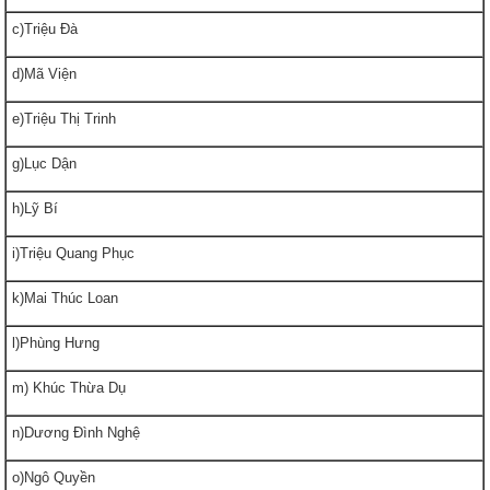
c)Triệu Đà
d)Mã Viện
e)Triệu Thị Trinh
g)Lục Dận
h)Lỹ Bí
i)Triệu Quang Phục
k)Mai Thúc Loan
l)Phùng Hưng
m) Khúc Thừa Dụ
n)Dương Đình Nghệ
o)Ngô Quyền