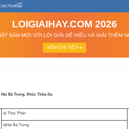
LOIGIAIHAY.COM 2026
ẬT BẢN MỚI VỚI LỜI GIẢI DỄ HIỂU VÀ GIẢI THÊM 
XEM CHI TIẾT
, Hai Bà Trưng, Khúc Thừa Dụ
a) Thục Phán
b)Hai Bà Trưng