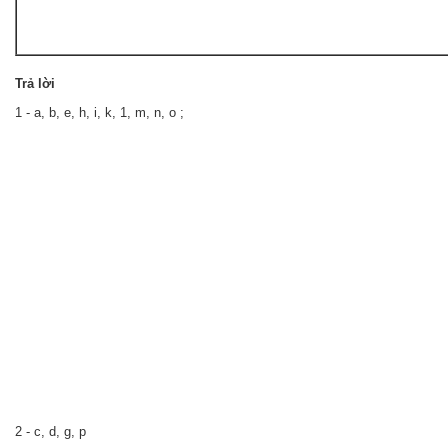
Trả
lời
1 - a, b, e, h, i, k, 1, m, n, o ;
2 - c, d, g, p