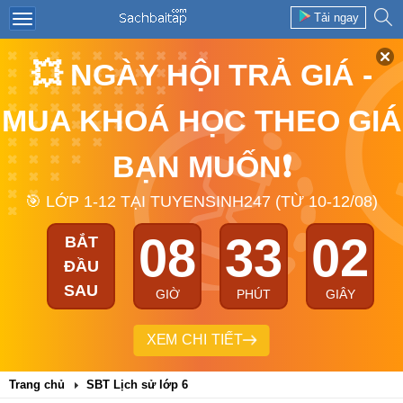
Tải ngay
💥 NGÀY HỘI TRẢ GIÁ -
MUA KHOÁ HỌC THEO GIÁ
BẠN MUỐN❗
🎯 LỚP 1-12 TẠI TUYENSINH247 (TỪ 10-12/08)
08
33
02
BẮT
ĐẦU
SAU
GIỜ
PHÚT
GIÂY
XEM CHI TIẾT
Trang chủ
SBT Lịch sử lớp 6