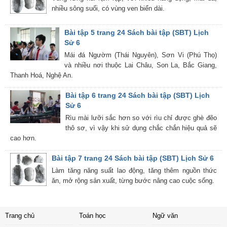
nhiều sông suối, có vùng ven biển dài.
Bài tập 5 trang 24 Sách bài tập (SBT) Lịch
Sử 6
Mái đá Ngườm (Thái Nguyên), Sơn Vi (Phú Thọ)
và nhiều nơi thuộc Lai Châu, Son La, Bắc Giang,
Thanh Hoá, Nghệ An.
Bài tập 6 trang 24 Sách bài tập (SBT) Lịch
Sử 6
Rìu mài lưỡi sắc hơn so với rìu chỉ được ghè đẽo
thô sơ, vì vậy khi sử dụng chắc chắn hiệu quả sẽ
cao hơn.
Bài tập 7 trang 24 Sách bài tập (SBT) Lịch Sử 6
Làm tăng năng suất lao động, tăng thêm nguồn thức
ăn, mở rộng sản xuất, từng bước nâng cao cuộc sống.
Trang chủ
Toán học
Ngữ văn