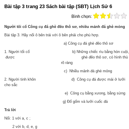
Bài tập 3 trang 23 Sách bài tập (SBT) Lịch Sử 6
Bình chọn:
Người tối cổ Công cụ đá ghè đẽo thô sơ, nhiều mảnh đá ghè mỏng
Bài tập 3. Hãy nối ô bên trái với ô bên phải cho phù hợp.
a) Công cụ đá ghè đẽo thô sơ
1. Người tối cổ b) Những chiếc rìu bằng hòn cuội,
được ghè đẽo thô sơ, có hình thù
rõ ràng
c) Nhiều mảnh đá ghè mỏng
2. Người tinh khôn d) Công cụ đá được mài ở lưỡi
cho sắc
e) Công cụ bằng xưong, bằng sừng
g) Đổ gốm và lưỡi cuốc đá
Trả
lời
Nối: 1 với a, c ;
2 với b, d, e, g