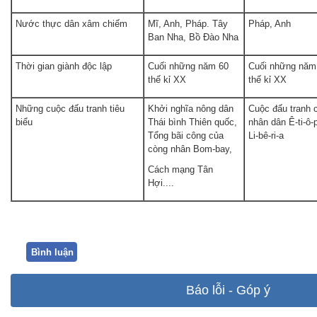
Nước thực dân xâm chiếm
Mĩ, Anh, Pháp. Tây
Pháp, Anh
Ban Nha, Bồ Đào Nha
Thời gian giành độc lập
Cuối những năm 60
Cuối những năm
thế kỉ XX
thế kỉ XX
Những cuộc đấu tranh tiêu
Khởi nghĩa nông dân
Cuộc đấu tranh 
biểu
Thái bình Thiên quốc,
nhân dân Ê-ti-ô-p
Tổng bãi công của
Li-bê-ri-a
còng nhân Bom-bay,
Cách mạng Tân
Hợi....
Bình luận
Báo lỗi - Góp ý