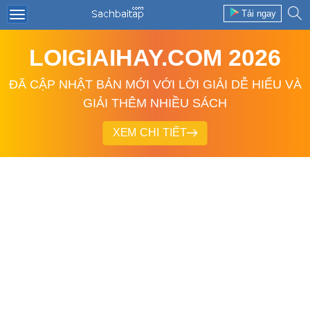
Tải ngay
LOIGIAIHAY.COM 2026
ĐÃ CẬP NHẬT BẢN MỚI VỚI LỜI GIẢI DỄ HIỂU VÀ
GIẢI THÊM NHIỀU SÁCH
XEM CHI TIẾT