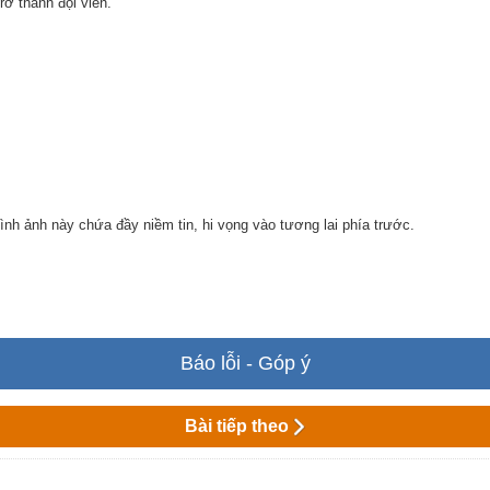
rở thành đội viên.
hình ảnh này chứa đầy niềm tin, hi vọng vào tương lai phía trước.
Báo lỗi - Góp ý
Bài tiếp theo