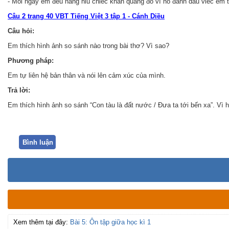
- Mỗi ngày em đều nâng niu chiếc khăn quàng đỏ vì nó đánh dấu viêc em t
Câu 2 trang 40 VBT Tiếng Việt 3 tập 1 - Cánh Diều
Câu hỏi:
Em thích hình ảnh so sánh nào trong bài thơ? Vì sao?
Phương pháp:
Em tự liên hệ bản thân và nói lên cảm xúc của mình.
Trả lời:
Em thích hình ảnh so sánh “Con tàu là đất nước / Đưa ta tới bến xa”. Vì 
Bình luận
Xem thêm tại đây:
Bài 5: Ôn tập giữa học kì 1