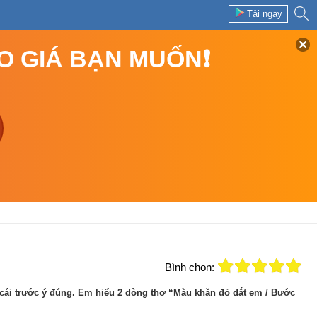
Tải ngay
EO GIÁ BẠN MUỐN❗
Bình chọn:
chữ cái trước ý đúng. Em hiểu 2 dòng thơ “Màu khăn đỏ dắt em / Bước