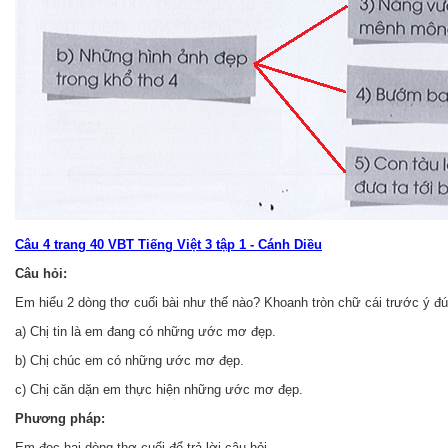
Câu 4 trang 40 VBT Tiếng Việt 3 tập 1 - Cánh Diều
Câu hỏi:
Em hiểu 2 dòng thơ cuối bài như thế nào? Khoanh tròn chữ cái trước ý đú
a) Chị tin là em đang có những ước mơ đẹp.
b) Chị chúc em có những ước mơ đẹp.
c) Chị căn dặn em thực hiện những ước mơ đẹp.
Phương pháp:
Em đọc hai dòng thơ cuối để trả lời câu hỏi.