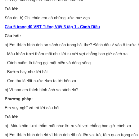
Trả lời:
Đáp án: b) Chị chúc em có những ước mơ đẹp.
Câu 5 trang 40 VBT Tiếng Việt 3 tập 1 - Cánh Diều
Câu hỏi:
a) Em thích hình ảnh so sánh nào trong bài thơ? Đánh dấu √ vào ô trước 
- Màu khăn tươi thắm mãi như lời ru vời vợi chẳng bao giờ cách xa.
- Cảnh buồm là tiếng gọi mặt biển và dòng sông.
- Bướm bay như lời hát.
- Con tàu là đất nước đưa ta tới bến xa.
b) Vì sao em thích hình ảnh so sánh đó?
Phương pháp:
Em suy nghĩ và trả lời câu hỏi.
Trả lời:
a) Màu khăn tươi thắm mãi như lời ru vời vợi chẳng bao giờ cách xa.
b) Em thích hình ảnh đó vì hình ảnh đã nói lên vai trò, tầm quan trọng c