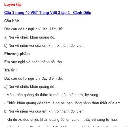
Luyện tập
Câu 1 trang 40 VBT Tiếng Việt 3 tập 1 - Cánh Diều
Câu hỏi:
Đặt câu có từ ngữ chỉ đặc điểm để:
a) Nói về chiếc khăn quàng đỏ.
b) Nói về niềm vui của em khi trở thành đội viên.
Phương pháp:
Em suy nghĩ và hoàn thành bài tập.
Trả lời:
Đặt câu có từ ngữ chỉ đặc điểm để:
a) Nói về chiếc khăn quàng đỏ:
- Màu khăn quàng đỏ thắm là màu của niểm tim, hy vọng.
- Chiếc khăn quàng đỏ thắm là người bạn đồng hành thân thiết của em.
b) Nói về niềm vui của em khi trở thành đội viên:
- Khi được đeo chiếc khăn quàng đỏ lên vai em thấy vô cùng tự hào.