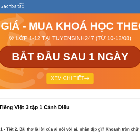
 GIÁ - MUA KHOÁ HỌC TH
🎯 LỚP 1-12 TẠI TUYENSINH247 (TỪ 10-12/08)
BẮT ĐẦU SAU 1 NGÀY
XEM CHI TIẾT
 Tiếng Việt 3 tập 1 Cánh Diều
 1 - Tiết 2. Bài thơ là lời của ai nói với ai, nhân dịp gì? Khoanh tròn 