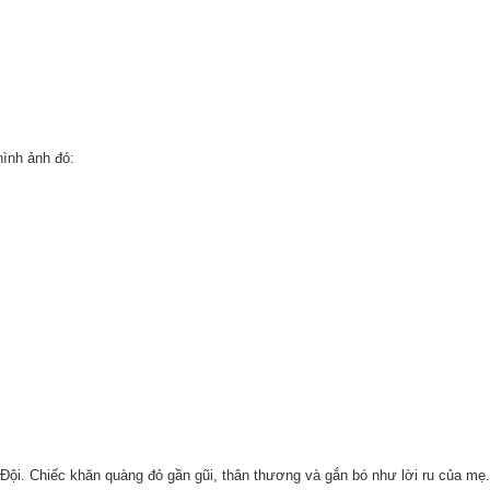
hình ảnh đó:
ủa Đội. Chiếc khăn quàng đỏ gần gũi, thân thương và gắn bó như lời ru của m