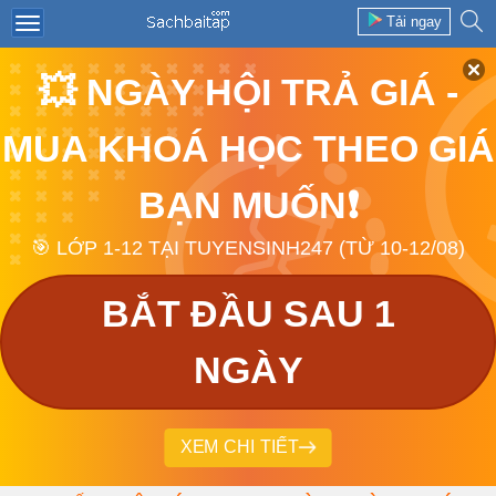
Tải ngay
💥 NGÀY HỘI TRẢ GIÁ -
MUA KHOÁ HỌC THEO GIÁ
BẠN MUỐN❗
🎯 LỚP 1-12 TẠI TUYENSINH247 (TỪ 10-12/08)
BẮT ĐẦU SAU 1
NGÀY
XEM CHI TIẾT