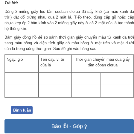
Trả lời:
Dùng 2 miếng giấy lọc tẩm cooban clorua đã sấy khô (có màu xanh da
trời) đặt đối xứng nhau qua 2 mặt lá. Tiếp theo, dùng cặp gỗ hoặc cặp
nhựa kẹp ép 2 bản kính vào 2 miếng giấy này ở cả 2 mặt của lá tạo thành
hệ thống kín.
Bấm giây đồng hồ để so sánh thời gian giấy chuyển màu từ xanh da trời
sang màu hồng và diện tích giấy có màu hồng ở mặt trên và mặt dưới
của lá trong cùng thời gian. Sau đó ghi vào bảng sau:
Ngày, giờ
Tên cây, vị trí
Thời gian chuyển màu của giấy
của lá
tẩm côban clorua
Bình luận
Báo lỗi - Góp ý