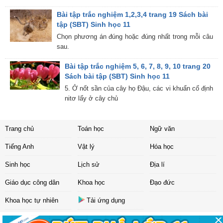
Bài tập trắc nghiệm 1,2,3,4 trang 19 Sách bài
tập (SBT) Sinh học 11
Chọn phương án đúng hoặc đúng nhất trong mỗi câu
sau.
Bài tập trắc nghiệm 5, 6, 7, 8, 9, 10 trang 20
Sách bài tập (SBT) Sinh học 11
5. Ở nốt sần của cây họ Đậu, các vi khuẩn cố định
nitơ lấy ở cây chủ
Trang chủ
Toán học
Ngữ văn
Tiếng Anh
Vật lý
Hóa học
Sinh học
Lịch sử
Địa lí
Giáo dục công dân
Khoa học
Đạo đức
Khoa học tự nhiên
Tải ứng dụng
Liên hệ
|
Chính sách