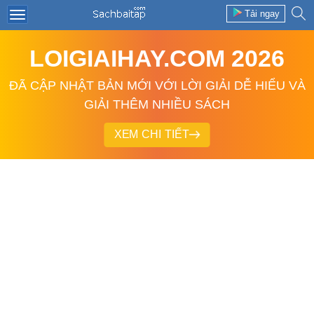
Tải ngay
LOIGIAIHAY.COM 2026
ĐÃ CẬP NHẬT BẢN MỚI VỚI LỜI GIẢI DỄ HIỂU VÀ
GIẢI THÊM NHIỀU SÁCH
XEM CHI TIẾT