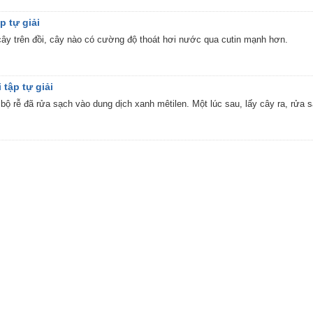
p tự giải
 cây trên đồi, cây nào có cường độ thoát hơi nước qua cutin mạnh hơn.
 tập tự giải
ộ rễ đã rửa sạch vào dung dịch xanh mêtilen. Một lúc sau, lấy cây ra, rửa s