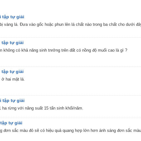
 tập tự giải
ị vàng lá. Đưa vào gốc hoặc phun lên lá chất nào trong ba chất cho dưới đây 
 tập tự giải
không có khả năng sinh tnrởng trên đất có nồng độ muối cao là gì ?
 tập tự giải
 ở hai mặt lá.
 tập tự giải
 ha rừng với năng suất 15 tấn sinh khối/năm.
tập tự giải
ng đơn sắc màu đỏ sẽ có hiệu quả quang hợp lớn hơn ánh sáng đơn sắc màu