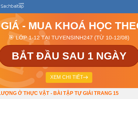
 GIÁ - MUA KHOÁ HỌC TH
🎯 LỚP 1-12 TẠI TUYENSINH247 (TỪ 10-12/08)
BẮT ĐẦU SAU 1 NGÀY
XEM CHI TIẾT
ỢNG Ở THỰC VẬT - BÀI TẬP TỰ GIẢI TRANG 15