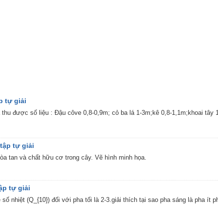
p tự giải
a thu được số liệu : Đậu côve 0,8-0,9m; cỏ ba lá 1-3m;kê 0,8-1,1m;khoai tây
tập tự giải
a tan và chất hữu cơ trong cây. Vẽ hình minh họa.
ập tự giải
 số nhiệt (Q_{10}) đối với pha tối là 2-3.giải thích tại sao pha sáng là pha ít 