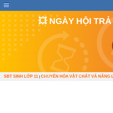
💥 NGÀY HỘI TRẢ
SBT SINH LỚP 11
CHUYỂN HÓA VẬT CHẤT VÀ NĂNG LƯ
|