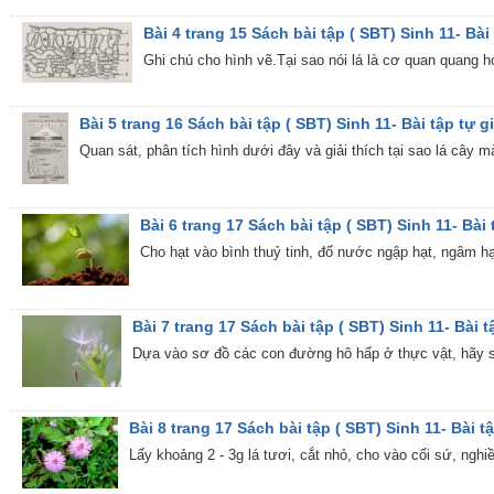
Bài 4 trang 15 Sách bài tập ( SBT) Sinh 11- Bài 
Ghi chú cho hình vẽ.Tại sao nói lá là cơ quan quang 
Bài 5 trang 16 Sách bài tập ( SBT) Sinh 11- Bài tập tự gi
Quan sát, phân tích hình dưới đây và giải thích tại sao lá cây m
Bài 6 trang 17 Sách bài tập ( SBT) Sinh 11- Bài 
Cho hạt vào bình thuỷ tinh, đổ nước ngập hạt, ngâm hạ
Bài 7 trang 17 Sách bài tập ( SBT) Sinh 11- Bài t
Dựa vào sơ đồ các con đường hô hấp ở thực vật, hãy so
Bài 8 trang 17 Sách bài tập ( SBT) Sinh 11- Bài tậ
Lấy khoảng 2 - 3g lá tươi, cắt nhỏ, cho vào cối sứ, ngh