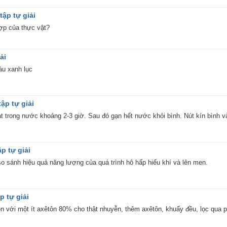
tập tự giải
hợp của thực vật?
ải
àu xanh lục
tập tự giải
t trong nước khoảng 2-3 giờ. Sau đó gạn hết nước khỏi bình. Nút kín bình và
ập tự giải
 sánh hiệu quả năng lượng của quá trình hô hấp hiếu khí và lên men.
p tự giải
iền với một ít axêtôn 80% cho thật nhuyễn, thêm axêtôn, khuấy đều, lọc qua 