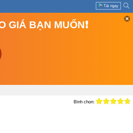
Tải ngay
EO GIÁ BẠN MUỐN❗
Bình chọn: