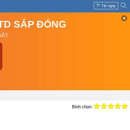
Tải ngay
GTD SẮP ĐÓNG
UẤT
Bình chọn: