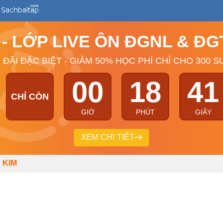
Ý - LỚP LIVE ÔN ĐGNL & Đ
 ĐÃI ĐẶC BIỆT - GIẢM 50% HỌC PHÍ CHỈ CHO 300 S
00
18
41
CHỈ CÒN
GIỜ
PHÚT
GIÂY
XEM CHI TIẾT
 KIM