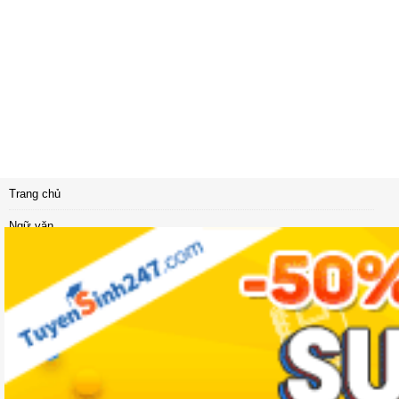
Trang chủ
Ngữ văn
Vật lý
Sinh học
Địa lí
Khoa học
Khoa học tự nhiên