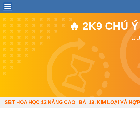
🔥 2K9 CHÚ 
ƯU
SBT HÓA HỌC 12 NÂNG CAO
BÀI 19. KIM LOẠI VÀ HỢP
|