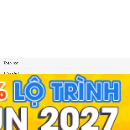
Toán học
Tiếng Anh
Hóa học
Lịch sử
Giáo dục công dân
Đạo đức
Tải ứng dụng