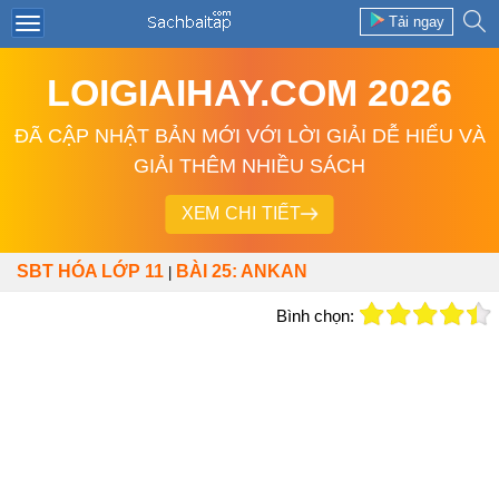
Tải ngay
LOIGIAIHAY.COM 2026
ĐÃ CẬP NHẬT BẢN MỚI VỚI LỜI GIẢI DỄ HIỂU VÀ
GIẢI THÊM NHIỀU SÁCH
XEM CHI TIẾT
SBT HÓA LỚP 11
BÀI 25: ANKAN
|
Bình chọn: