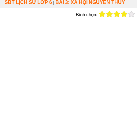
SBT LỊCH SỬ LỚP 6
BÀI 3: XÃ HỘI NGUYÊN THỦY
|
Bình chọn: