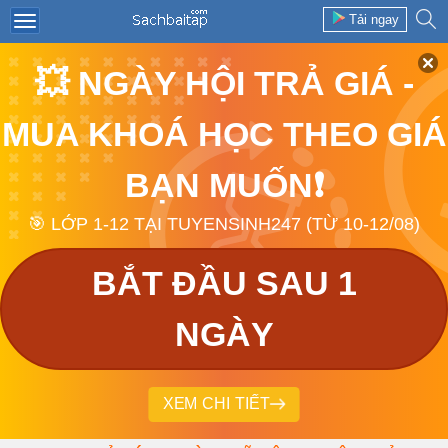
Tải ngay
💥 NGÀY HỘI TRẢ GIÁ -
MUA KHOÁ HỌC THEO GIÁ
BẠN MUỐN❗
🎯 LỚP 1-12 TẠI TUYENSINH247 (TỪ 10-12/08)
BẮT ĐẦU SAU 1
NGÀY
XEM CHI TIẾT