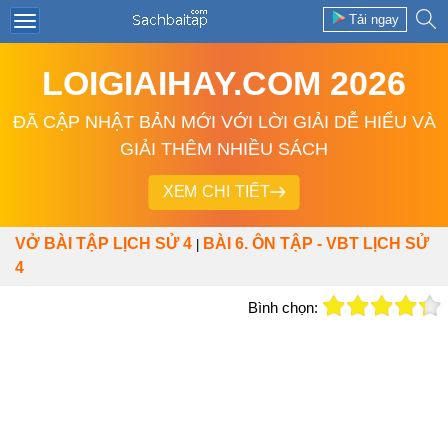
Tải ngay
LOIGIAIHAY.COM 2026
ĐÃ CẬP NHẬT BẢN MỚI VỚI LỜI GIẢI DỄ HIỂU VÀ
GIẢI THÊM NHIỀU SÁCH
XEM CHI TIẾT
VỞ BÀI TẬP LỊCH SỬ 4
BÀI 6. ÔN TẬP - VBT LỊCH SỬ
|
4
Bình chọn: