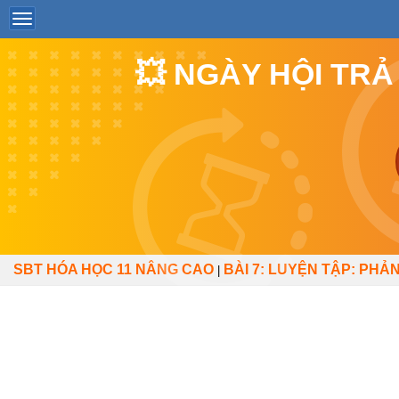
💥 NGÀY HỘI TRẢ
SBT HÓA HỌC 11 NÂNG CAO
BÀI 7: LUYỆN TẬP: PHẢ
|