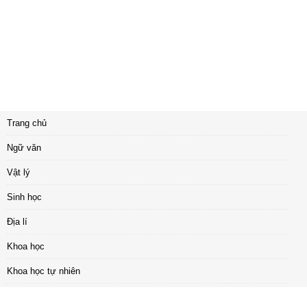
Trang chủ
Ngữ văn
Vật lý
Sinh học
Địa lí
Khoa học
Khoa học tự nhiên