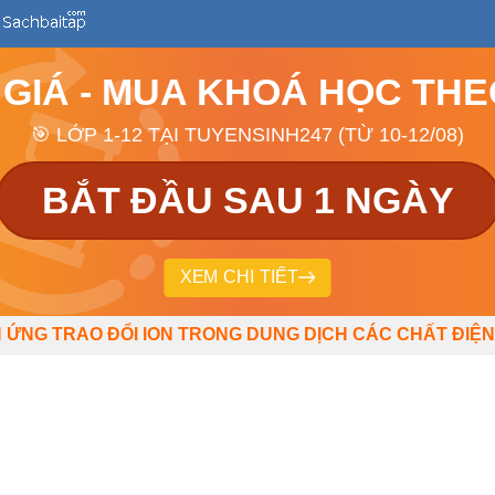
 GIÁ - MUA KHOÁ HỌC TH
🎯 LỚP 1-12 TẠI TUYENSINH247 (TỪ 10-12/08)
BẮT ĐẦU SAU 1 NGÀY
XEM CHI TIẾT
N ỨNG TRAO ĐỔI ION TRONG DUNG DỊCH CÁC CHẤT ĐIỆN 