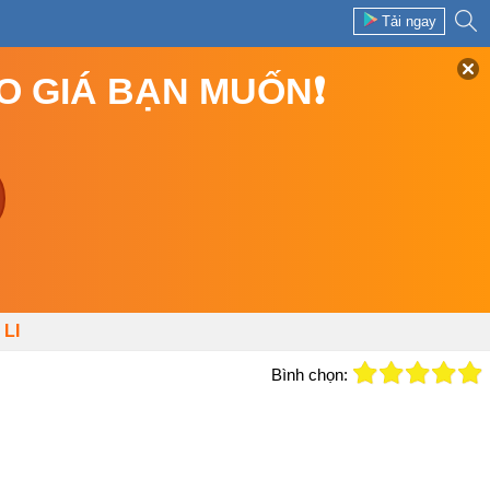
Tải ngay
EO GIÁ BẠN MUỐN❗
LI
Bình chọn: