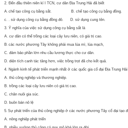
2. Đến đầu thiên niên kỉ I TCN, cư dân Địa Trung Hải đã biết
A
chế tạo công cụ bằng sắt. B. chế tạo công cụ bằng đồng.
.
c. . sử dụng công cụ bằng đồng đỏ. D. sử dụng cung tên.
3. Ý nghĩa của việc sử dụng công cụ bằng sắt là
A. cư dân có thể trồng các loại cây lưu niên, có giá trị cao.
B
các nước phương Tây không phải mua lúa mì, lúa mạch,
.
C. đảm bảo phần lớn nhu cầu lương thực cho cư dân.
D. diện tích canh tác tăng hơn, việc trồng trọt đã cho kết quả.
4. Ngành kinh tế phát triển mạnh nhất ở các quốc gia cổ đại Địa Trung Hải
A. thủ công nghiệp và thương nghiệp.
B. trồng các loại cây lưu niên có giá trị cao.
C. chăn nuôi gia súc.
D. buôn bán nô lệ
5
Sự phát triển của thủ công nghiệp ở các nước phương Tây cổ đại tạo đ
.
A. nông nghiệp phát triển
B. nhiều xưởng thủ công có quy mô khá lớn ra đời.