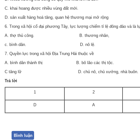
C. khai hoang được nhiều vùng đất mới.
D. sản xuất hàng hoá tăng, quan hệ thương mại mở rộng
6. Trong xã hội cổ đại phương Tây, lực lượng chiếm tỉ lệ đông đảo và là l
A. thợ thủ công. B. thương nhân,
c. bình dân. D. nô lệ.
7. Quyền lực trong xã hội Địa Trung Hải thuộc về
A. bình dân thành thị B. bô lão các thị tộc.
C tăng lữ
D. chủ nô, chủ xưởng, nhà buôn.
Trả
lời
1
2
D
A
Bình luận