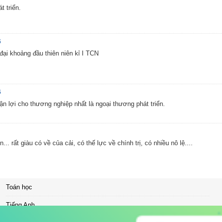
t triển.
6
ại khoảng đầu thiên niên kỉ I TCN
6
ận lợi cho thương nghiệp nhất là ngoại thương phát triển.
. rất giàu có về của cải, có thế lực về chính trị, có nhiều nô lệ....
Toán học
Tiếng Anh