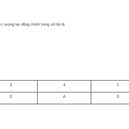
ực lượng lao động chính trong xã hội là
3
4
5
D
A
D