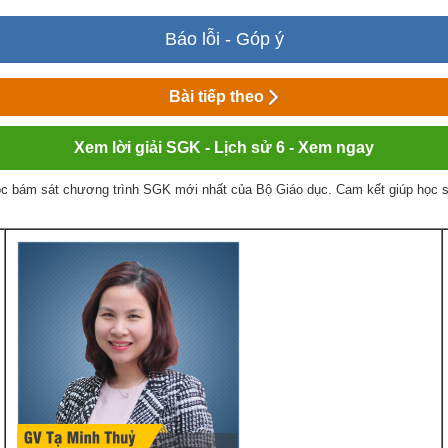
Báo lỗi - Góp ý
Bài tiếp theo
Xem lời giải SGK - Lịch sử 6 - Xem ngay
c bám sát chương trình SGK mới nhất của Bộ Giáo dục. Cam kết giúp học sin