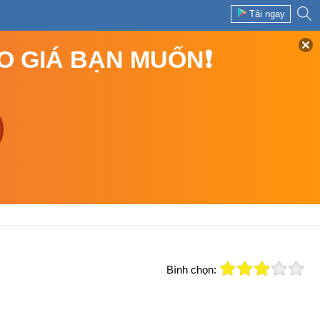
Tải ngay
EO GIÁ BẠN MUỐN❗
Bình chọn: