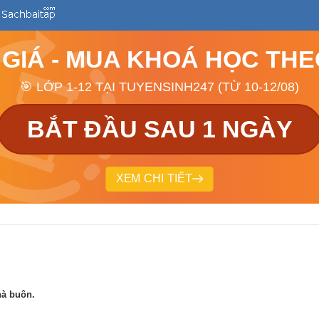
 GIÁ - MUA KHOÁ HỌC TH
🎯 LỚP 1-12 TẠI TUYENSINH247 (TỪ 10-12/08)
BẮT ĐẦU SAU 1 NGÀY
XEM CHI TIẾT
hà buôn.