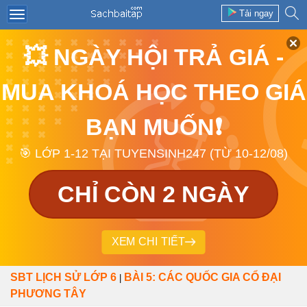
Tải ngay
💥 NGÀY HỘI TRẢ GIÁ -
MUA KHOÁ HỌC THEO GIÁ
BẠN MUỐN❗
🎯 LỚP 1-12 TẠI TUYENSINH247 (TỪ 10-12/08)
CHỈ CÒN 2 NGÀY
XEM CHI TIẾT
SBT LỊCH SỬ LỚP 6
BÀI 5: CÁC QUỐC GIA CỔ ĐẠI
|
PHƯƠNG TÂY