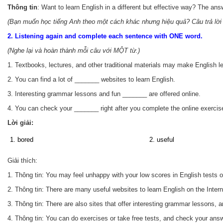
Thông tin
: Want to learn English in a different but effective way? The ans
(Bạn muốn học tiếng Anh theo một cách khác nhưng hiệu quả? Câu trả lời rấ
2. Listening again and complete each sentence with ONE word.
(Nghe lại và hoàn thành mỗi câu với MỘT từ.)
1. Textbooks, lectures, and other traditional materials may make English l
2. You can find a lot of _______ websites to learn English.
3. Interesting grammar lessons and fun _______ are offered online.
4. You can check your _______ right after you complete the online exercise
Lời giải:
1. bored
2. useful
Giải thích:
1. Thông tin: You may feel unhappy with your low scores in English tests or
2. Thông tin: There are many useful websites to learn English on the Intern
3. Thông tin: There are also sites that offer interesting grammar lessons, an
4. Thông tin: You can do exercises or take free tests, and check your ans