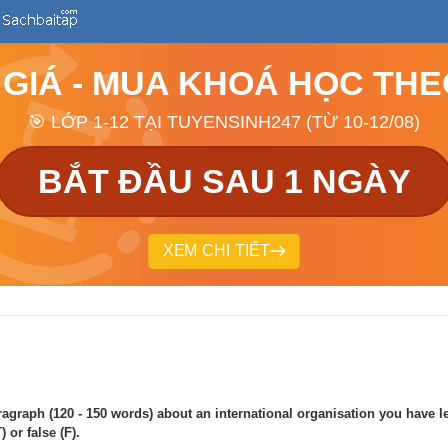
 GIÁ - MUA KHOÁ HỌC TH
🎯 LỚP 1-12 TẠI TUYENSINH247 (TỪ 10-12/08)
BẮT ĐẦU SAU 1 NGÀY
XEM CHI TIẾT
ragraph (120 - 150 words) about an international organisation you have l
 or false (F).