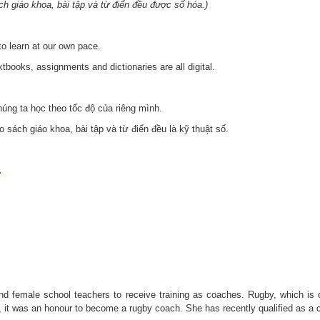
ch giáo khoa, bài tập và từ điển đều được số hóa.)
 to learn at our own pace.
tbooks, assignments and dictionaries are all digital.
úng ta học theo tốc độ của riêng mình.
 sách giáo khoa, bài tập và từ điển đều là kỹ thuật số.
.
and female school teachers to receive training as coaches. Rugby, which is
ji, it was an honour to become a rugby coach. She has recently
qualified
as a c