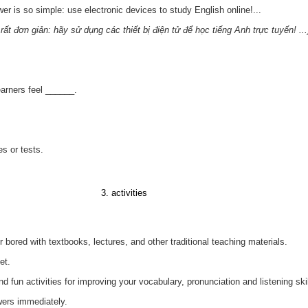
wer is so simple: use electronic devices to study English online!...
t đơn giản: hãy sử dụng các thiết bị điện tử để học tiếng Anh trực tuyến! ...
earners feel ______.
s or tests.
3. activities
 bored with textbooks, lectures, and other traditional teaching materials.
et.
d fun activities for improving your vocabulary, pronunciation and listening skil
wers immediately.