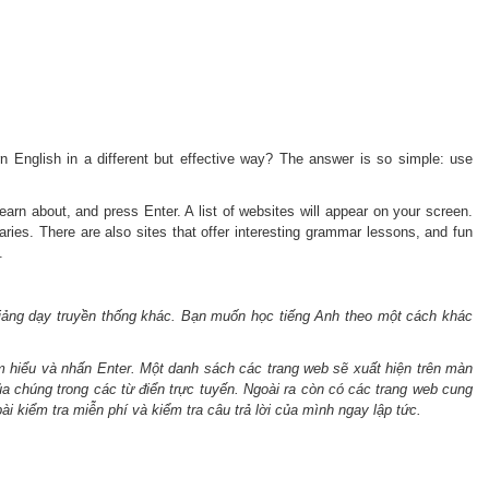
rn English in a different but effective way? The answer is so simple: use
earn about, and press Enter. A list of websites will appear on your screen.
naries. There are also sites that offer interesting grammar lessons, and fun
.
 giảng dạy truyền thống khác. Bạn muốn học tiếng Anh theo một cách khác
ìm hiểu và nhấn Enter. Một danh sách các trang web sẽ xuất hiện trên màn
ủa chúng trong các từ điển trực tuyến. Ngoài ra còn có các trang web cung
i kiểm tra miễn phí và kiểm tra câu trả lời của mình ngay lập tức.