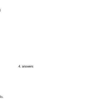
)
4. answers
ls.