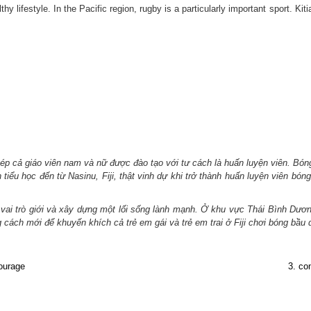
thy lifestyle. In the Pacific region, rugby is a particularly important sport. K
hép cả giáo viên nam và nữ được đào tạo với tư cách là huấn luyện viên. Bón
ên tiểu học đến từ Nasinu, Fiji, thật vinh dự khi trở thành huấn luyện viên 
i trò giới và xây dựng một lối sống lành mạnh. Ở khu vực Thái Bình Dương, 
ách mới để khuyến khích cả trẻ em gái và trẻ em trai ở Fiji chơi bóng bầu 
ourage
3. co