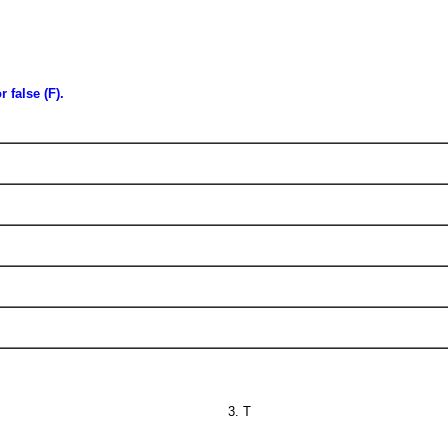
 false (F).
3. T