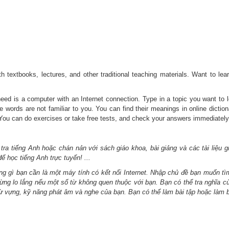
 textbooks, lectures, and other traditional teaching materials. Want to lea
eed is a computer with an Internet connection. Type in a topic you want to l
e words are not familiar to you. You can find their meanings in online dictio
s. You can do exercises or take free tests, and check your answers immediately
 tra tiếng Anh hoặc chán nản với sách giáo khoa, bài giảng và các tài liệu
để học tiếng Anh trực tuyến! ...
hững gì bạn cần là một máy tính có kết nối Internet. Nhập chủ đề bạn muốn t
Đừng lo lắng nếu một số từ không quen thuộc với bạn. Bạn có thể tra nghĩa c
từ vựng, kỹ năng phát âm và nghe của bạn. Bạn có thể làm bài tập hoặc làm bà