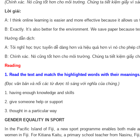
(Chính xác. Nó cũng tốt hơn cho môi trường. Chúng ta tiết kiệm giấy vì sá
Lời giải:
A: I think online learning is easier and more effective because it allows us
B: Exactly. It’s also better for the environment. We save paper because tex
Hướng dẫn dịch:
A: Tôi nghĩ học trực tuyến dễ dàng hơn và hiệu quả hơn vì nó cho phép ch
B: Chính xác. Nó cũng tốt hơn cho môi trường. Chúng ta tiết kiệm giấy cho
Reading
1. Read the text and match the highlighted words with their meanings
(Đọc văn bản và nối các từ được tô sáng với nghĩa của chúng.)
1. having enough knowledge and skills
2. give someone help or support
3. thought in a particular way
GENDER EQUALITY IN SPORT
In the Pacific Island of Fiji, a new sport programme enables both male 
women in Fiji. For Kitiana Kaitu, a primary school teacher from Nasinu, Fi