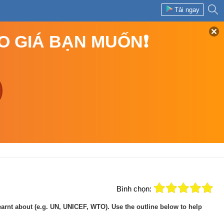
Tải ngay
EO GIÁ BẠN MUỐN❗
Bình chọn:
earnt about (e.g. UN, UNICEF, WTO). Use the outline below to help