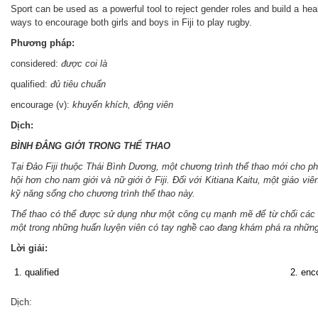
Sport can be used as a powerful tool to reject gender roles and build a heal
ways to
encourage
both girls and boys in Fiji to play rugby.
Phương pháp:
considered:
được coi là
qualified:
đủ tiêu chuẩn
encourage (v):
khuyến khích, động viên
Dịch:
BÌNH ĐẲNG GIỚI TRONG THỂ THAO
Tại Đảo Fiji thuộc Thái Bình Dương, một chương trình thể thao mới cho p
hội hơn cho nam giới và nữ giới ở Fiji. Đối với Kitiana Kaitu, một giáo vi
kỹ năng sống cho chương trình thể thao này.
Thể thao có thể được sử dụng như một công cụ mạnh mẽ để từ chối các va
một trong những huấn luyện viên có tay nghề cao đang khám phá ra những c
Lời giải:
1. qualified
2. enc
Dịch: