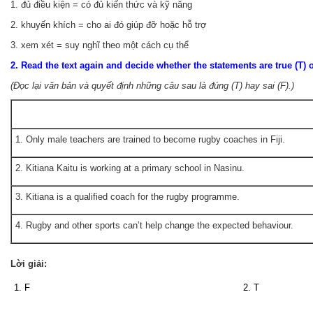
1. đủ điều kiện = có đủ kiến thức và kỹ năng
2. khuyến khích = cho ai đó giúp đỡ hoặc hỗ trợ
3. xem xét = suy nghĩ theo một cách cụ thể
2. Read the text again and decide whether the statements are true (T) or
(Đọc lại văn bản và quyết định những câu sau là đúng (T) hay sai (F).)
1. Only male teachers are trained to become rugby coaches in Fiji.
2. Kitiana Kaitu is working at a primary school in Nasinu.
3. Kitiana is a qualified coach for the rugby programme.
4. Rugby and other sports can’t help change the expected behaviour.
Lời giải:
1. F
2. T