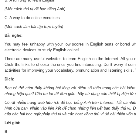
B. A fun way to learn English
(Một cách thú vị để học tiếng Anh)
C. A way to do online exercises
(Một cách làm bài tập trực tuyến)
Bài nghe:
You may feel unhappy with your low scores in English tests or bored with
electronic devices to study English online!...
There are many useful websites to learn English on the Internet. All you n
Click the links to choose the ones you find interesting. Don't worry if som
activities for improving your vocabulary, pronunciation and listening skill
Dịch:
Bạn có thể cảm thấy không hài lòng với điểm số thấp trong các bài kiểm
nhưng hiệu quả? Câu trả lời rất đơn giản: hãy sử dụng các thiết bị điện tử 
Có rất nhiều trang web hữu ích để học tiếng Anh trên Internet. Tất cả n
hình của bạn. Nhấp vào liên kết để chọn những liên kết bạn thấy thú vị. 
cấp các bài học ngữ pháp thú vị và các hoạt động thú vị để cải thiện vốn 
Lời giải:
B