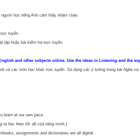
iến người học tiếng Anh cảm thấy nhàm chán.
trực tuyến.
i tập hoặc bài kiểm tra trực tuyến.
English and other subjects online. Use the ideas in Listening and the ex
 Anh và các môn học khác trực tuyến. Sử dụng các ý tưởng trong bài Nghe và 
 to learn at our own pace.
g ta học theo tốc độ của riêng mình.)
tbooks, assignments and dictionaries are all digital.