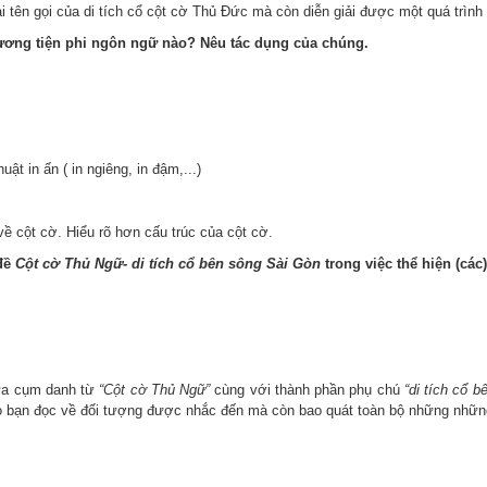
iải tên gọi của di tích cổ cột cờ Thủ Đức mà còn diễn giải được một quá trình
hương tiện phi ngôn ngữ nào? Nêu tác dụng của chúng.
t in ấn ( in ngiêng, in đậm,...)
ề cột cờ. Hiểu rõ hơn cấu trúc của cột cờ.
 đề
Cột cờ Thủ Ngữ- di tích cổ bên sông Sài Gòn
trong việc thể hiện (các
iữa cụm danh từ
“Cột cờ Thủ Ngữ”
cùng với thành phần phụ chú
“di tích cổ 
áo bạn đọc về đối tượng được nhắc đến mà còn bao quát toàn bộ những những