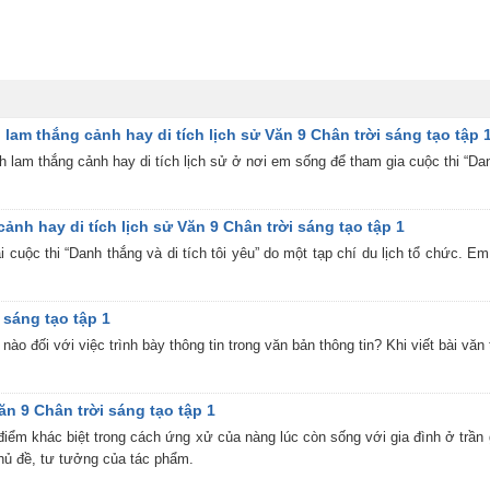
 lam thắng cảnh hay di tích lịch sử Văn 9 Chân trời sáng tạo tập 
 lam thắng cảnh hay di tích lịch sử ở nơi em sống để tham gia cuộc thi “Danh t
ảnh hay di tích lịch sử Văn 9 Chân trời sáng tạo tập 1
ải cuộc thi “Danh thắng và di tích tôi yêu” do một tạp chí du lịch tổ chức. 
i sáng tạo tập 1
ào đối với việc trình bày thông tin trong văn bản thông tin? Khi viết bài vă
 9 Chân trời sáng tạo tập 1
 điểm khác biệt trong cách ứng xử của nàng lúc còn sống với gia đình ở trần 
hủ đề, tư tưởng của tác phẩm.