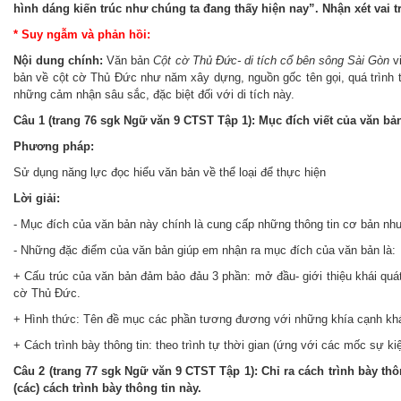
hình dáng kiến trúc như chúng ta đang thấy hiện nay”. Nhận xét vai tr
* Suy ngẫm và phản hồi:
Nội dung chính:
Văn bản
Cột cờ Thủ Đức- di tích cổ bên sông Sài Gòn
v
bản về cột cờ Thủ Đức như năm xây dựng, nguồn gốc tên gọi, quá trình t
những cảm nhận sâu sắc, đặc biệt đối với di tích này.
Câu 1 (trang 76 sgk Ngữ văn 9 CTST Tập 1): Mục đích viết của văn b
Phương pháp:
Sử dụng năng lực đọc hiểu văn bản về thể loại để thực hiện
Lời giải:
- Mục đích của văn bản này chính là cung cấp những thông tin cơ bản như 
- Những đặc điểm của văn bản giúp em nhận ra mục đích của văn bản là:
+ Cấu trúc của văn bản đảm bảo đảu 3 phần: mở đầu- giới thiệu khái quát
cờ Thủ Đức.
+ Hình thức: Tên đề mục các phần tương đương với những khía cạnh khá
+ Cách trình bày thông tin: theo trình tự thời gian (ứng với các mốc sự k
Câu 2 (trang 77 sgk Ngữ văn 9 CTST Tập 1): Chỉ ra cách trình bày 
(các) cách trình bày thông tin này.