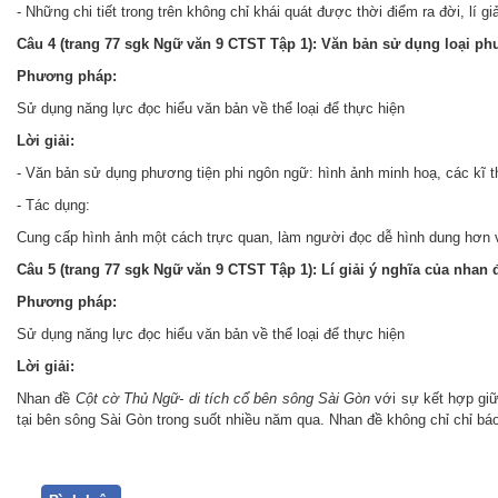
- Những chi tiết trong trên không chỉ khái quát được thời điểm ra đời, lí g
Câu 4 (trang 77 sgk Ngữ văn 9 CTST Tập 1): Văn bản sử dụng loại p
Phương pháp:
Sử dụng năng lực đọc hiểu văn bản về thể loại để thực hiện
Lời giải:
- Văn bản sử dụng phương tiện phi ngôn ngữ: hình ảnh minh hoạ, các kĩ thuậ
- Tác dụng:
Cung cấp hình ảnh một cách trực quan, làm người đọc dễ hình dung hơn v
Câu 5 (trang 77 sgk Ngữ văn 9 CTST Tập 1): Lí giải ý nghĩa của nhan
Phương pháp:
Sử dụng năng lực đọc hiểu văn bản về thể loại để thực hiện
Lời giải:
Nhan đề
Cột cờ Thủ Ngữ- di tích cổ bên sông Sài Gòn
với sự kết hợp g
tại bên sông Sài Gòn trong suốt nhiều năm qua. Nhan đề không chỉ chỉ b