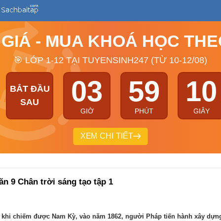
 GIÁ - MUA KHOÁ HỌC TH
🎯 LỚP 1-12 TẠI TUYENSINH247 (TỪ 10-12/08)
03
59
09
BẮT ĐẦU
SAU
GIỜ
PHÚT
GIÂY
XEM CHI TIẾT
 Văn 9 Chân trời sáng tạo tập 1
Sau khi chiếm được Nam Kỳ, vào năm 1862, người Pháp tiến hành xây dự