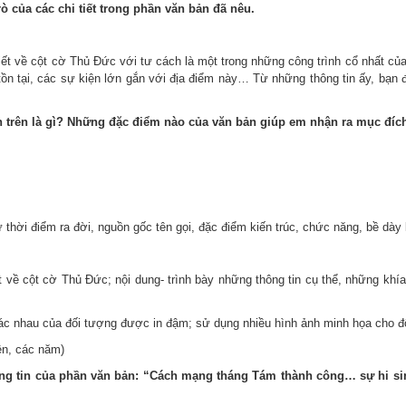
ò của các chi tiết trong phần văn bản đã nêu.
iết về cột cờ Thủ Đức với tư cách là một trong những công trình cổ nhất c
ồn tại, các sự kiện lớn gắn với địa điểm này… Từ những thông tin ấy, bạn đ
ản trên là gì? Những đặc điểm nào của văn bản giúp em nhận ra mục đíc
thời điểm ra đời, nguồn gốc tên gọi, đặc điểm kiến trúc, chức năng, bề dày 
 về cột cờ Thủ Đức; nội dung- trình bày những thông tin cụ thể, những khí
c nhau của đối tượng được in đậm; sử dụng nhiều hình ảnh minh họa cho đ
iện, các năm)
thông tin của phần văn bản: “Cách mạng tháng Tám thành công… sự hi 