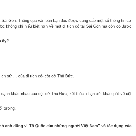
ủa Sài Gòn. Thông qua văn bản bạn đọc được cung cấp một số thông tin cơ
ọc không chỉ hiểu biết hơn về một di tích cổ tại Sài Gòn mà còn có được
h ấy?
lịch sử … của di tích cổ- cột cờ Thủ Đức.
a cạnh khác nhau của cột cờ Thủ Đức; kết thúc: nhận xét khái quát về cột
ối tượng.
sinh anh dũng vì Tổ Quốc của những người Việt Nam” và tác dụng của