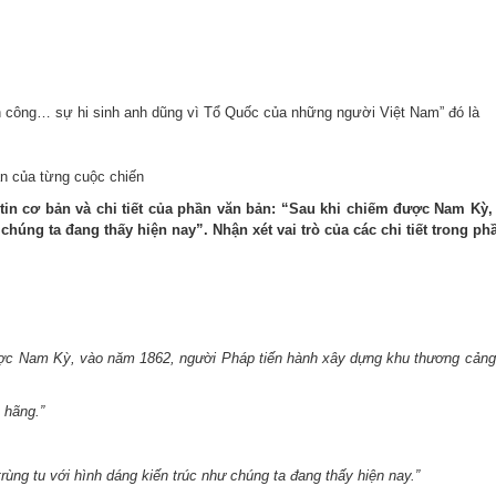
h công… sự hi sinh anh dũng vì Tổ Quốc của những người Việt Nam” đó là
an của từng cuộc chiến
 tin cơ bản và chi tiết của phần văn bản: “Sau khi chiếm được Nam K
húng ta đang thấy hiện nay”. Nhận xét vai trò của các chi tiết trong ph
ợc Nam Kỳ, vào năm 1862, người Pháp tiến hành xây dựng khu thương cảng 
 hãng.”
ùng tu với hình dáng kiến trúc như chúng ta đang thấy hiện nay.”