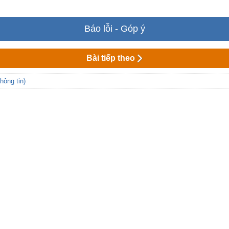
Báo lỗi - Góp ý
Bài tiếp theo
hông tin)