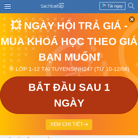
Tải ngay
💥 NGÀY HỘI TRẢ GIÁ -
MUA KHOÁ HỌC THEO GIÁ
BẠN MUỐN❗
🎯 LỚP 1-12 TẠI TUYENSINH247 (TỪ 10-12/08)
BẮT ĐẦU SAU 1
NGÀY
XEM CHI TIẾT