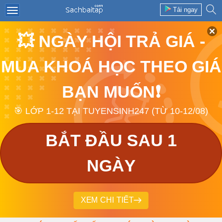
Tải ngay
💥 NGÀY HỘI TRẢ GIÁ -
MUA KHOÁ HỌC THEO GIÁ
BẠN MUỐN❗
🎯 LỚP 1-12 TẠI TUYENSINH247 (TỪ 10-12/08)
BẮT ĐẦU SAU 1
NGÀY
XEM CHI TIẾT