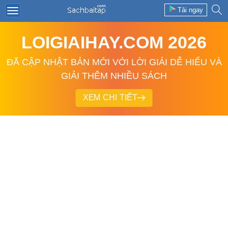
Tải ngay
LOIGIAIHAY.COM 2026
ĐÃ CẬP NHẬT BẢN MỚI VỚI LỜI GIẢI DỄ HIỂU VÀ
GIẢI THÊM NHIỀU SÁCH
XEM CHI TIẾT