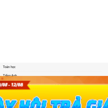
Toán học
Tiếng Anh
Hóa học
Lịch sử
Giáo dục công dân