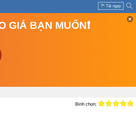
Tải ngay
EO GIÁ BẠN MUỐN❗
Bình chọn: