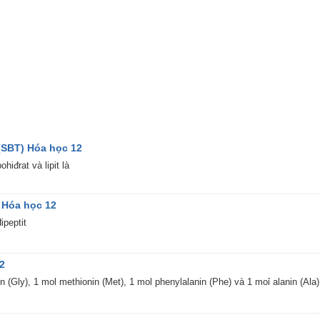
p (SBT) Hóa học 12
iđrat và lipit là
) Hóa học 12
ipeptit
12
in (Gly), 1 mol methionin (Met), 1 mol phenylalanin (Phe) và 1 moỉ alanin (A