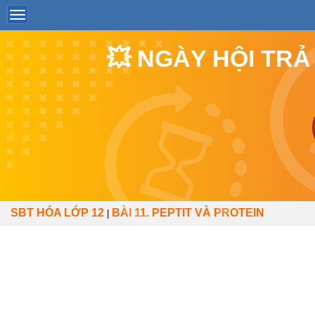
💥 NGÀY HỘI TRẢ
SBT HÓA LỚP 12
BÀI 11. PEPTIT VÀ PROTEIN
|