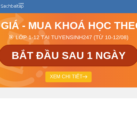
 GIÁ - MUA KHOÁ HỌC TH
🎯 LỚP 1-12 TẠI TUYENSINH247 (TỪ 10-12/08)
BẮT ĐẦU SAU 1 NGÀY
XEM CHI TIẾT