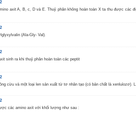
12
mino axit A, B, c, D và E. Thuỷ phân không hoàn toàn X ta thu được các đip
12
lglyxylvalin (Ala-Gly- Val).
12
it sinh ra khi thuỷ phân hoàn toàn các peptit
12
 lông cừu và một loại len sản xuất từ tơ nhân tạo (có bản chất là xenluỉozơ).
12
được các amino axit với khối lượng như sau :