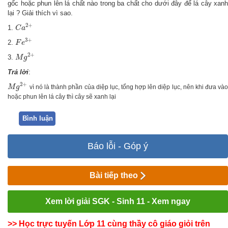
gốc hoặc phun lên lá chất nào trong ba chất cho dưới đây để lá cây xanh
lại ? Giải thích vì sao.
C
a
2
+
2
+
1.
C
a
F
e
3
+
3
+
2.
F
e
M
g
2
+
2
+
3.
M
g
Trả lời
:
M
g
2
+
2
+
M
g
vì nó là thành phần của diệp lục, tổng hợp lên diệp lục, nên khi đưa và
hoặc phun lên lá cây thì cây sẽ xanh lại
Bình luận
Báo lỗi - Góp ý
Bài tiếp theo
Xem lời giải SGK - Sinh 11 - Xem ngay
>> Học trực tuyến Lớp 11 cùng thầy cô giáo giỏi trên