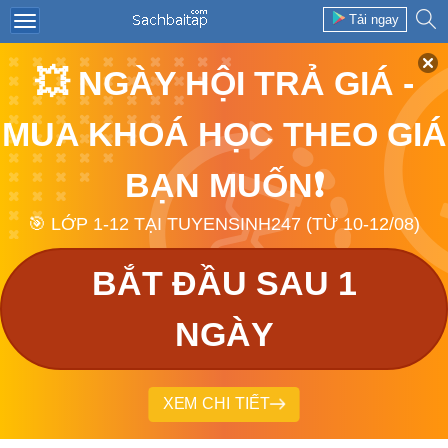
Tải ngay
💥 NGÀY HỘI TRẢ GIÁ -
MUA KHOÁ HỌC THEO GIÁ
BẠN MUỐN❗
🎯 LỚP 1-12 TẠI TUYENSINH247 (TỪ 10-12/08)
BẮT ĐẦU SAU 1
NGÀY
XEM CHI TIẾT