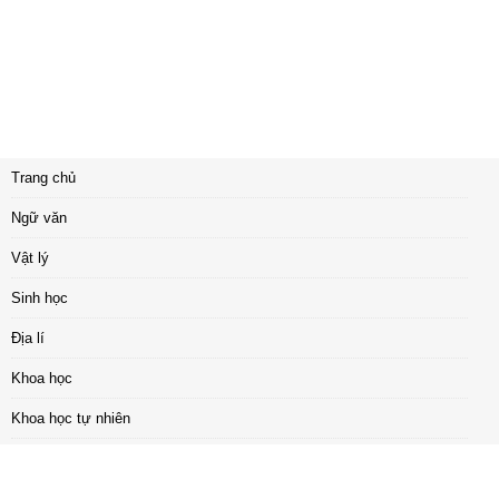
Trang chủ
Ngữ văn
Vật lý
Sinh học
Địa lí
Khoa học
Khoa học tự nhiên