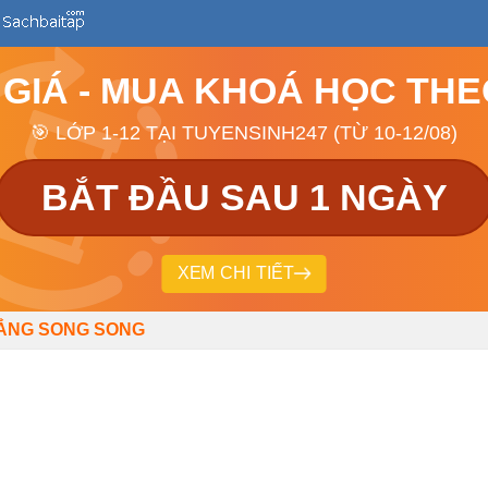
 GIÁ - MUA KHOÁ HỌC TH
🎯 LỚP 1-12 TẠI TUYENSINH247 (TỪ 10-12/08)
BẮT ĐẦU SAU 1 NGÀY
XEM CHI TIẾT
PHẲNG SONG SONG