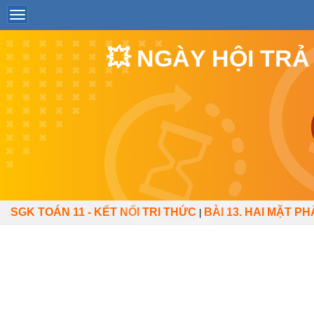
💥 NGÀY HỘI TRẢ
SGK TOÁN 11 - KẾT NỐI TRI THỨC
BÀI 13. HAI MẶT 
|