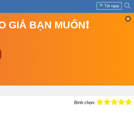
Tải ngay
EO GIÁ BẠN MUỐN❗
Bình chọn: