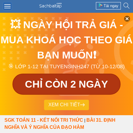
Tải ngay
💥 NGÀY HỘI TRẢ GIÁ -
MUA KHOÁ HỌC THEO GIÁ
BẠN MUỐN❗
🎯 LỚP 1-12 TẠI TUYENSINH247 (TỪ 10-12/08)
CHỈ CÒN 2 NGÀY
XEM CHI TIẾT
SGK TOÁN 11 - KẾT NỐI TRI THỨC
BÀI 31. ĐỊNH
|
NGHĨA VÀ Ý NGHĨA CỦA ĐẠO HÀM