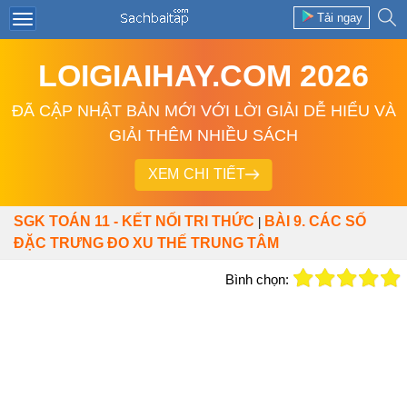
Tải ngay
LOIGIAIHAY.COM 2026
ĐÃ CẬP NHẬT BẢN MỚI VỚI LỜI GIẢI DỄ HIỂU VÀ
GIẢI THÊM NHIỀU SÁCH
XEM CHI TIẾT
SGK TOÁN 11 - KẾT NỐI TRI THỨC
BÀI 9. CÁC SỐ
|
ĐẶC TRƯNG ĐO XU THẾ TRUNG TÂM
Bình chọn: