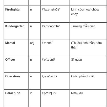
Firefighter
n
/ˈfaɪəfaɪtə(r)/
Lính cứu hoả/ chữa
cháy
Kindergarten
n
/ˈkɪndəɡɑːtn/
Trường mẫu giáo
Mental
adj
/ˈmentl/
(Thuộc) tinh thần, tâm
thần
Officer
n
/ˈɒfɪsə(r)/
Sĩ quan
Operation
n
/ˌɒpəˈreɪʃn/
Cuộc phẫu thuật
Parachute
v
/ˈpærəʃuːt/
Nhảy dù