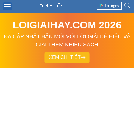
Tải ngay
LOIGIAIHAY.COM 2026
ĐÃ CẬP NHẬT BẢN MỚI VỚI LỜI GIẢI DỄ HIỂU VÀ
GIẢI THÊM NHIỀU SÁCH
XEM CHI TIẾT