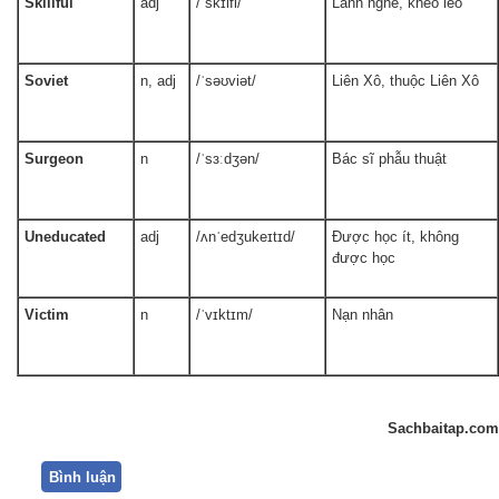
Skillful
adj
/ˈskɪlfl/
Lành nghề, khéo léo
Soviet
n, adj
/ˈsəʊviət/
Liên Xô, thuộc Liên Xô
Surgeon
n
/ˈsɜːdʒən/
Bác sĩ phẫu thuật
Uneducated
adj
/ʌnˈedʒukeɪtɪd/
Được học ít, không
được học
Victim
n
/ˈvɪktɪm/
Nạn nhân
Sachbaitap.com
Bình luận