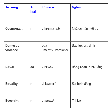
Từ vựng
Từ
Phiên âm
Nghĩa
loại
Cosmonaut
n
/ˈkɒzmənɔːt/
Nhà du hành vũ trụ
Domestic
/də
Bạo lực gia đình
violence
ˈmestɪk ˈvaɪələns/
Equal
adj
/ˈiːkwəl/
Bằng nhau, bình đẳng
Equality
n
/iˈkwɒləti/
Sự bình đẳng
Eyesight
n
/ˈaɪsaɪt/
Thị lực