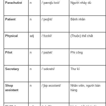
Parachutist
n
/ˈpærəʃuːtɪst/
Người nhảy dù
Patient
n
/ˈpeɪʃnt/
Bệnh nhân
Physical
adj
/ˈfɪzɪkl/
(Thuộc) thể chất
Pilot
n
/ˈpaɪlət/
Phi công
Secretary
n
/ˈsekrətri/
Thư kí
Shop
n
/ˈʃɒp əsɪstənt/
Nhân viên, người bán
assistant
hàng