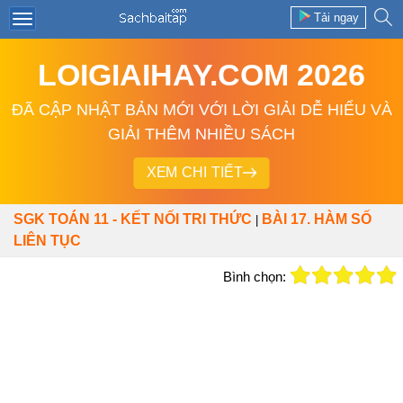
Tải ngay
LOIGIAIHAY.COM 2026
ĐÃ CẬP NHẬT BẢN MỚI VỚI LỜI GIẢI DỄ HIỂU VÀ
GIẢI THÊM NHIỀU SÁCH
XEM CHI TIẾT
SGK TOÁN 11 - KẾT NỐI TRI THỨC
BÀI 17. HÀM SỐ
|
LIÊN TỤC
Bình chọn: