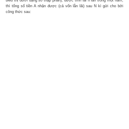
biểu thị dưới dạng số thập phân), được tính lãi n lần trong một năm,
thì tổng số tiền A nhận được (cả vốn lẫn lãi) sau N kì gửi cho bởi
công thức sau: