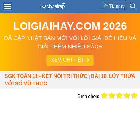
Tải ngay
LOIGIAIHAY.COM 2026
ĐÃ CẬP NHẬT BẢN MỚI VỚI LỜI GIẢI DỄ HIỂU VÀ
GIẢI THÊM NHIỀU SÁCH
XEM CHI TIẾT
SGK TOÁN 11 - KẾT NỐI TRI THỨC
BÀI 18. LŨY THỪA
|
VỚI SỐ MŨ THỰC
Bình chọn: