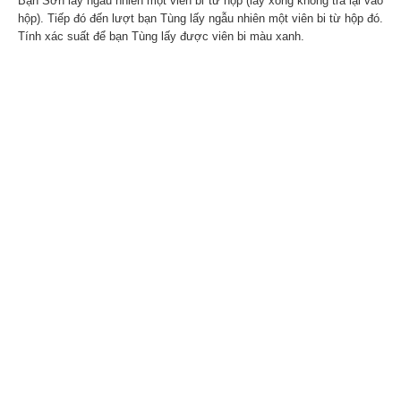
Bạn Sơn lấy ngẫu nhiên một viên bi từ hộp (lấy xong không trả lại vào
hộp). Tiếp đó đến lượt bạn Tùng lấy ngẫu nhiên một viên bi từ hộp đó.
Tính xác suất để bạn Tùng lấy được viên bi màu xanh.