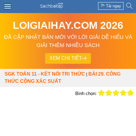
Tải ngay
LOIGIAIHAY.COM 2026
ĐÃ CẬP NHẬT BẢN MỚI VỚI LỜI GIẢI DỄ HIỂU VÀ
GIẢI THÊM NHIỀU SÁCH
XEM CHI TIẾT
SGK TOÁN 11 - KẾT NỐI TRI THỨC
BÀI 29. CÔNG
|
THỨC CỘNG XÁC SUẤT
Bình chọn: