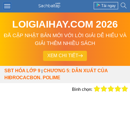
Tải ngay
LOIGIAIHAY.COM 2026
ĐÃ CẬP NHẬT BẢN MỚI VỚI LỜI GIẢI DỄ HIỂU VÀ
GIẢI THÊM NHIỀU SÁCH
XEM CHI TIẾT
SBT HÓA LỚP 9
CHƯƠNG 5: DẪN XUẤT CỦA
|
HIĐROCACBON. POLIME
Bình chọn: