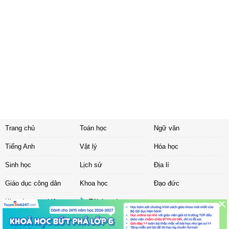
Trang chủ
Toán học
Ngữ văn
Tiếng Anh
Vật lý
Hóa học
Sinh học
Lịch sử
Địa lí
Giáo dục công dân
Khoa học
Đạo đức
Khoa học tự nhiên
Tải ứng dụng
Liên hệ
|
Chính sách