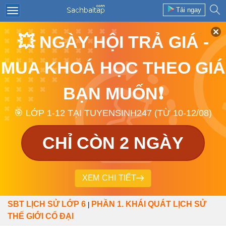
Tải ngay
💥 NGÀY HỘI TRẢ GIÁ -
MUA KHOÁ HỌC THEO GIÁ
BẠN MUỐN❗
🎯 LỚP 1-12 TẠI TUYENSINH247 (TỪ 10-12/08)
CHỈ CÒN 2 NGÀY
XEM CHI TIẾT
SBT LỊCH SỬ LỚP 6
PHẦN 1. KHÁI QUÁT LỊCH SỬ
|
THẾ GIỚI CỔ ĐẠI